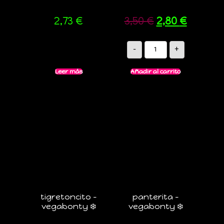
2,73
€
3,50
€
2,80
€
-
+
Leer más
Añadir al carrito
tigretoncito –
panterita –
vegabonty ❄️
vegabonty ❄️