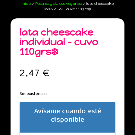
Inicio
/
Postres y dulces veganos
/ lata cheescake
individual – cuvo 110grs❄️
lata cheescake
individual – cuvo
110grs❄️
2,47
€
Sin existencias
Avísame cuando esté
disponible