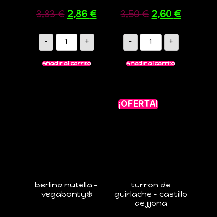
3,83
€
2,86
€
3,50
€
2,60
€
-
+
-
+
Añadir al carrito
Añadir al carrito
¡OFERTA!
berlina nutella –
turron de
vegabonty❄️
guirlache – castillo
de jijona