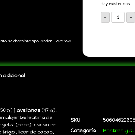
Hay existencias
-
+
ita de chocolate tipo kinder – love raw
 adicional
(50%) [
avellanas
(47%),
mulgente: lecitina de
SKU
50604622605
vegetal (coco), cacao en
Categoría
Postres y d
e
trigo
, licor de cacao,