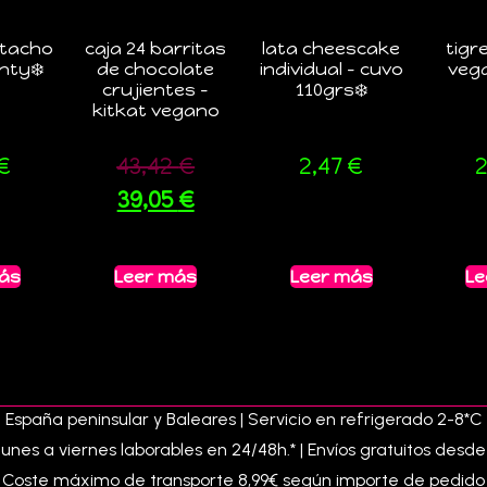
stacho
caja 24 barritas
lata cheescake
tigr
nty❄️
de chocolate
individual – cuvo
veg
crujientes –
110grs❄️
kitkat vegano
€
43,42
€
2,47
€
2
39,05
€
más
Leer más
Leer más
Le
 España peninsular y Baleares | Servicio en refrigerado 2-8*C [
lunes a viernes laborables en 24/48h.* | Envíos gratuitos desd
Coste máximo de transporte 8,99€ según importe de pedido