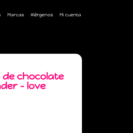
s
Marcas
Alérgenos
Mi cuenta
a de chocolate
nder – love