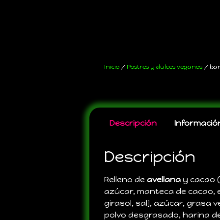
Inicio
/
Postres y dulces veganos
/ barr
Descripción
Información
Descripción
Relleno de
avellana
y cacao 
azúcar, manteca de cacao, e
girasol, sal], azúcar, grasa 
polvo desgrasado, harina d