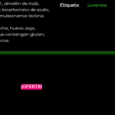
l , almidón de maíz,
Etiqueta
Love raw
te: bicarbonato de sodio,
mulsionante: lecitina
che, huevo, soja,
que contengan gluten,
ecos.
¡OFERTA!