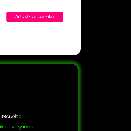
Añadir al carrito
39suelto
ulces veganos