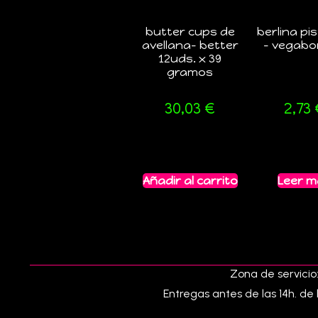
butter cups de
berlina pi
avellana- better
– vegabo
12uds. x 39
gramos
30,03
€
2,73
Añadir al carrito
Leer 
Zona de servicio:
Entregas antes de las 14h. de 