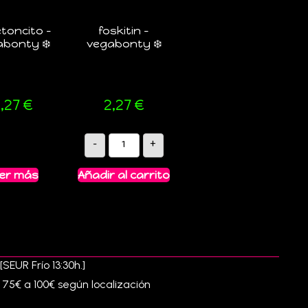
etoncito –
foskitin –
abonty ❄️
vegabonty ❄️
,27
€
2,27
€
-
+
er más
Añadir al carrito
SEUR Frío 13:30h.]
e 75€ a 100€ según localización