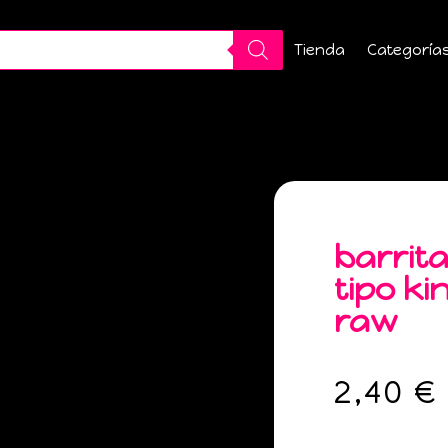
Tienda
Categoría
barrit
tipo ki
raw
2,40
€