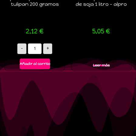
tulipan 200 gramos
de soja 1 litro – alpro
2,12
€
5,05
€
-
+
Añadir al carrito
Leer más