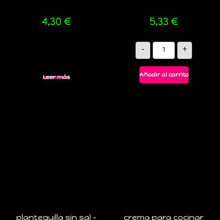
4,30
€
5,33
€
-
+
Añadir al carrito
Leer más
plantequilla sin sal –
crema para cocinar