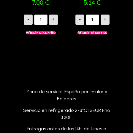
7,00
€
5,14
€
-
+
-
+
Añadir al carrito
Añadir al carrito
Zona de servicio: España peninsular y
Baleares
Servicio en refrigerado 2-8*C [SEUR Frío
13:30h.]
Entregas antes de las 14h. de lunes a