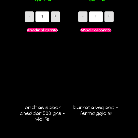
-
+
-
+
Añadir al carrito
Añadir al carrito
lonchas sabor
burrata vegana –
cheddar 500 grs –
fermaggio ❄️
violife