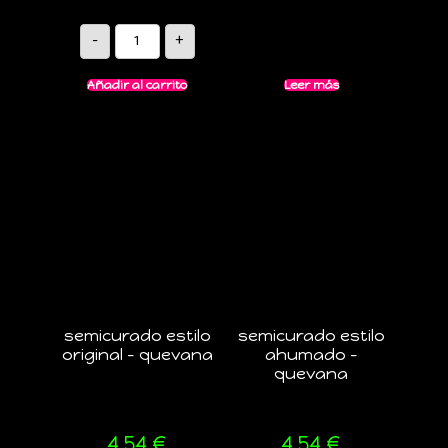
-
+
Añadir al carrito
Leer más
semicurado estilo
semicurado estilo
original – quevana
ahumado –
quevana
4,54
€
4,54
€