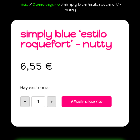
Inicio
/
Queso vegano
/ simply blue ‘estilo roquefort’ –
nutty
simply blue ‘estilo
roquefort’ – nutty
6,55
€
Hay existencias
-
+
Añadir al carrito