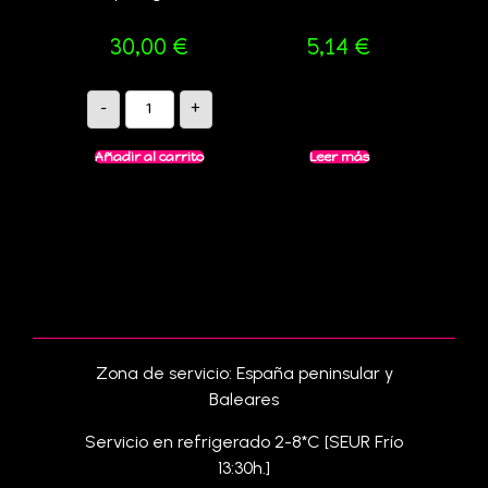
30,00
€
5,14
€
-
+
Añadir al carrito
Leer más
Zona de servicio: España peninsular y
Baleares
Servicio en refrigerado 2-8*C [SEUR Frío
13:30h.]