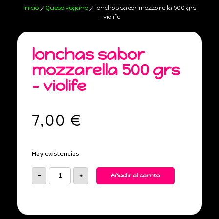
Inicio
/
Queso vegano
/ lonchas sabor mozzarella 500 grs
– violife
lonchas sabor
mozzarella 500 grs
– violife
7,00
€
Hay existencias
-
+
Añadir al carrito