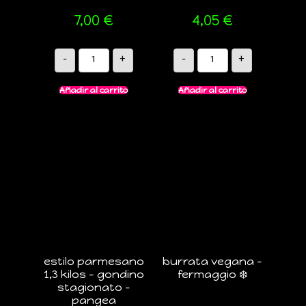
7,00
€
4,05
€
-
+
-
+
Añadir al carrito
Añadir al carrito
estilo parmesano
burrata vegana –
1,3 kilos – gondino
fermaggio ❄️
stagionato –
pangea