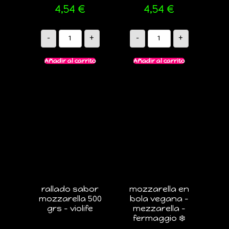
4,54
€
4,54
€
-
+
-
+
Añadir al carrito
Añadir al carrito
rallado sabor
mozzarella en
mozzarella 500
bola vegana –
grs – violife
mezzarella –
fermaggio ❄️