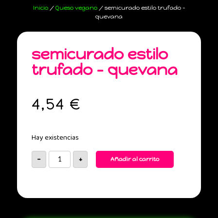
Inicio
/
Queso vegano
/ semicurado estilo trufado –
quevana
semicurado estilo
trufado – quevana
4,54
€
Hay existencias
-
+
Añadir al carrito