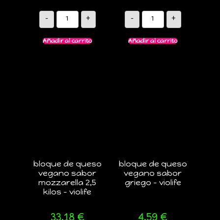
-
+
-
+
Añadir al carrito
Añadir al carrito
bloque de queso
bloque de queso
vegano sabor
vegano sabor
mozzarella 2,5
griego – violife
kilos – violife
33,18
€
4,59
€