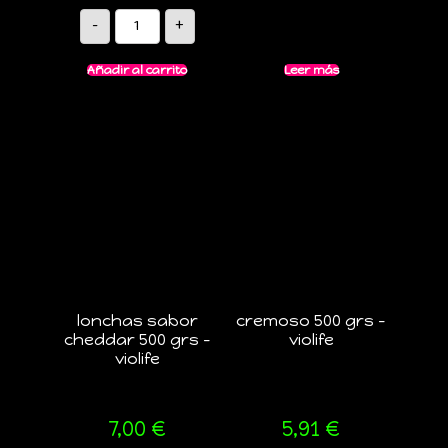
-
+
Añadir al carrito
Leer más
lonchas sabor
cremoso 500 grs –
cheddar 500 grs –
violife
violife
7,00
€
5,91
€