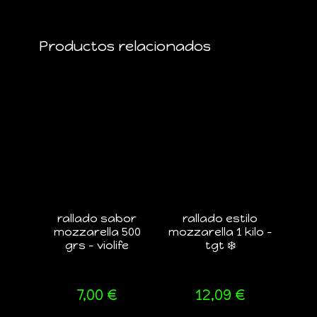
Productos relacionados
rallado sabor
rallado estilo
mozzarella 500
mozzarella 1 kilo –
grs – violife
tgt ❄️
7,00
€
12,09
€