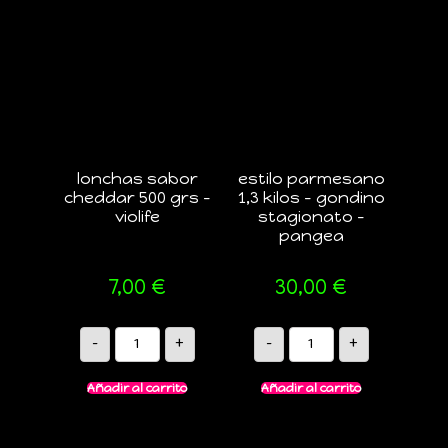
lonchas sabor
estilo parmesano
cheddar 500 grs –
1,3 kilos – gondino
violife
stagionato –
pangea
7,00
€
30,00
€
-
+
-
+
Añadir al carrito
Añadir al carrito