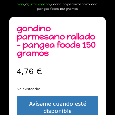
Inicio
/
Queso vegano
/ gondino parmesano rallado –
pangea foods 150 gramos
gondino
parmesano rallado
– pangea foods 150
gramos
4,76
€
Sin existencias
Avísame cuando esté
disponible