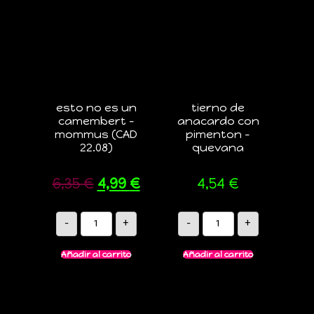
esto no es un
tierno de
camembert –
anacardo con
mommus (CAD
pimenton –
22.08)
quevana
6,35
€
4,99
€
4,54
€
-
+
-
+
Añadir al carrito
Añadir al carrito