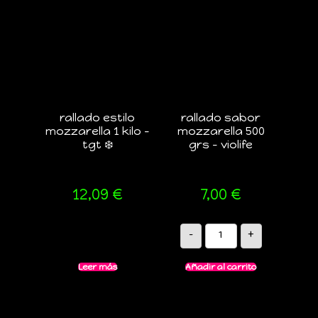
rallado estilo
rallado sabor
mozzarella 1 kilo –
mozzarella 500
tgt ❄️
grs – violife
12,09
€
7,00
€
-
+
Leer más
Añadir al carrito