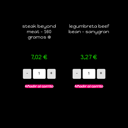
steak beyond
legumbreta beef
meat – 160
bean – sanygran
gramos ❄️
7,02
€
3,27
€
-
+
-
+
Añadir al carrito
Añadir al carrito