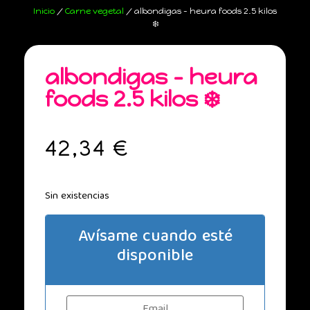
Inicio
/
Carne vegetal
/ albondigas – heura foods 2.5 kilos
❄️
albondigas – heura
foods 2.5 kilos ❄️
42,34
€
Sin existencias
Avísame cuando esté
disponible