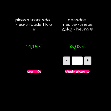
picada troceada –
bocados
heura foods 1 kilo
mediterraneos
❄️
2,5kg – heura ❄️
14,18
€
53,03
€
-
+
Leer más
Añadir al carrito