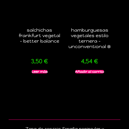
salchichas
hamburguesas
frankfurt vegetal
vegetales estilo
– better balance
ternera –
unconventional ❄️
3,50
€
4,54
€
Leer más
Añadir al carrito
Zona de servicio: España peninsular y