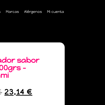
s
Marcas
Alérgenos
Mi cuenta
dor sabor
00grs –
mi
€
23,14
€