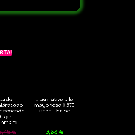
RTA!
caldo
alternativa a la
idratado
mayonesa 0,875
r pescado
litros – heinz
0 grs –
hhmami
5,45
€
9,68
€