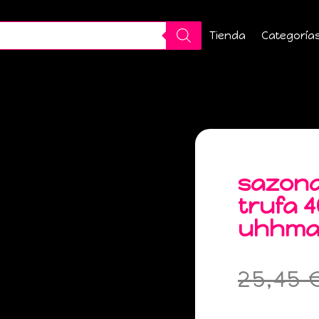
Tienda
Categoría
sazona
trufa 4
uhhma
25,45