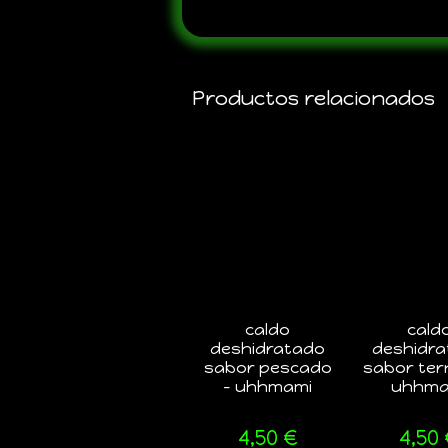
Productos relacionados
caldo
cald
deshidratado
deshidr
sabor pescado
sabor ter
– uhhmami
uhhma
4,50
€
4,50