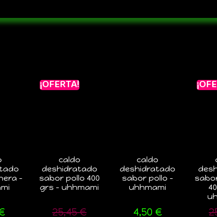
¡OFERTA!
¡OFE
o
caldo
caldo
atado
deshidratado
deshidratado
desh
nera –
sabor pollo 400
sabor pollo –
sabo
mi
grs – uhhmami
uhhmami
40
u
€
25,45
€
4,50
€
2