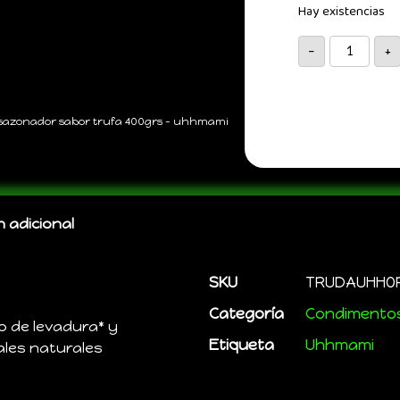
Hay existencias
-
+
sazonador sabor trufa 400grs – uhhmami
 adicional
SKU
TRUDAUHHO
Categoría
Condimentos
to de levadura* y
Etiqueta
Uhhmami
les naturales