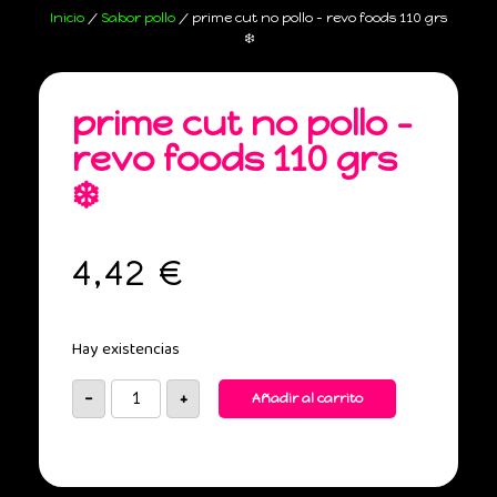
Inicio
/
Sabor pollo
/ prime cut no pollo – revo foods 110 grs
❄️
prime cut no pollo –
revo foods 110 grs
❄️
4,42
€
Hay existencias
-
+
Añadir al carrito