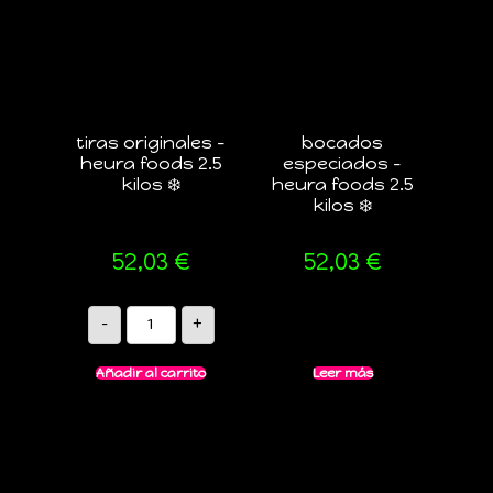
tiras originales –
bocados
heura foods 2.5
especiados –
kilos ❄️
heura foods 2.5
kilos ❄️
52,03
€
52,03
€
-
+
Añadir al carrito
Leer más