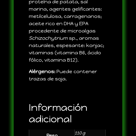
proteína de patata, sal
marina, agentes gelificantes:
metilcelulosa, carragenanos;
aceite rico en DHA y EPA
procedente de microalgas
Schizochytrium
sp., aromas
naturales, espesante: konjac;
vitaminas (vitamina B6, ácido
fólico, vitamina B12).
Alérgenos:
Puede contener
trazas de soja.
Información
adicional
110 g
Peso