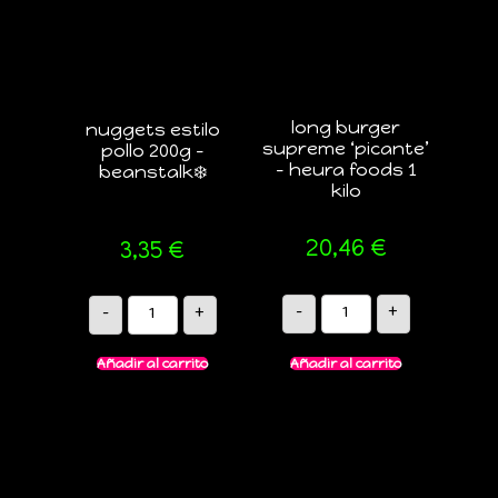
long burger
nuggets estilo
supreme ‘picante’
pollo 200g –
– heura foods 1
beanstalk❄️
kilo
20,46
€
3,35
€
-
+
-
+
Añadir al carrito
Añadir al carrito