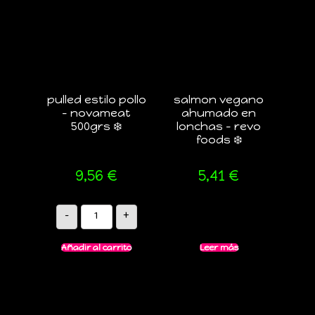
pulled estilo pollo
salmon vegano
– novameat
ahumado en
500grs ❄️
lonchas – revo
foods ❄️
9,56
€
5,41
€
-
+
Añadir al carrito
Leer más