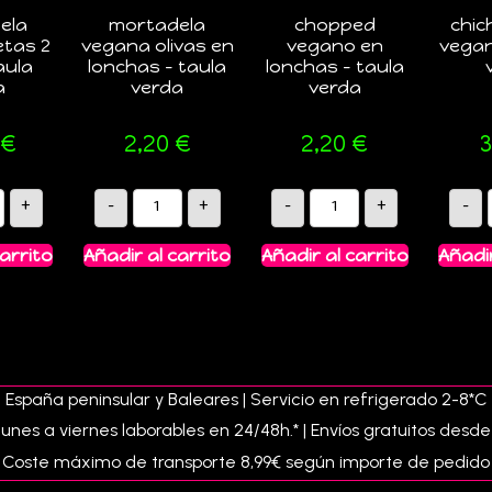
ela
mortadela
chopped
chic
tas 2
vegana olivas en
vegano en
vegan
taula
lonchas – taula
lonchas – taula
a
verda
verda
€
2,20
€
2,20
€
3
+
-
+
-
+
-
carrito
Añadir al carrito
Añadir al carrito
Añadir
 España peninsular y Baleares | Servicio en refrigerado 2-8*C [
lunes a viernes laborables en 24/48h.* | Envíos gratuitos desd
Coste máximo de transporte 8,99€ según importe de pedido