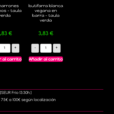
harrones
butifarra blanca
os – taula
vegana en
verda
barra – taula
verda
,83
€
3,83
€
+
-
+
 al carrito
Añadir al carrito
SEUR Frío 13:30h.]
e 75€ a 100€ según localización