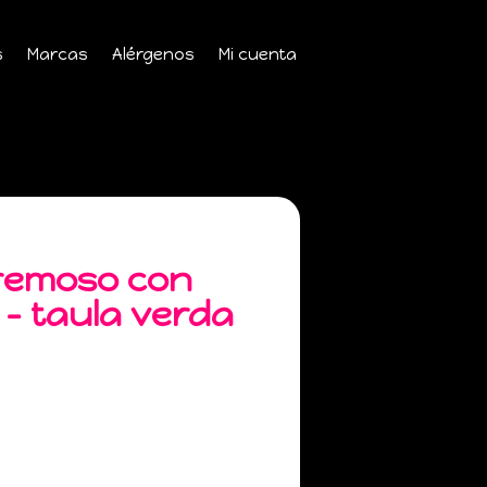
s
Marcas
Alérgenos
Mi cuenta
remoso con
 – taula verda