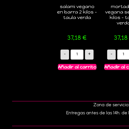
salami vegano
mortad
en barra 2 kilos –
vegana se
taula verda
kilos – 
verd
37,18
€
37,18
-
+
-
Añadir al carrito
Añadir al 
Zona de servicio:
Entregas antes de las 14h. de 