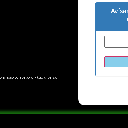
Avísa
cremoso con cebolla – taula verda