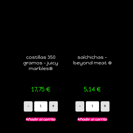
costillas 350
salchichas –
gramos – juicy
beyond meat ❄️
marbles❄️
17,75
€
5,14
€
-
+
-
+
Añadir al carrito
Añadir al carrito