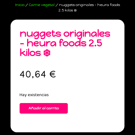
Inicio
/
Carne vegetal
/ nuggets originales – heura foods
2.5 kilos ❄️
nuggets originales
– heura foods 2.5
kilos ❄️
40,64
€
Hay existencias
Añadir al carrito