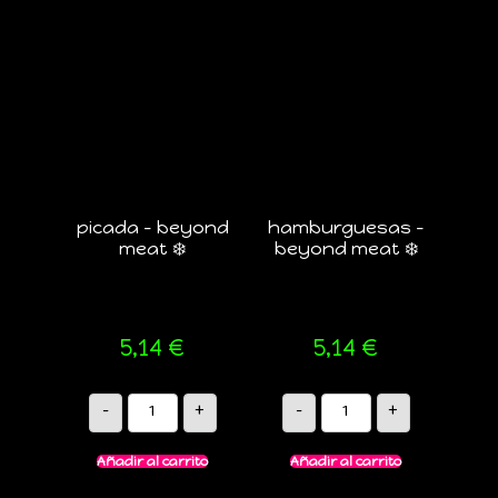
picada – beyond
hamburguesas –
meat ❄️
beyond meat ❄️
5,14
€
5,14
€
-
+
-
+
Añadir al carrito
Añadir al carrito