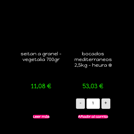
seitan a granel –
bocados
vegetalia 700gr
mediterraneos
2,5kg – heura ❄️
11,08
€
53,03
€
-
+
Leer más
Añadir al carrito