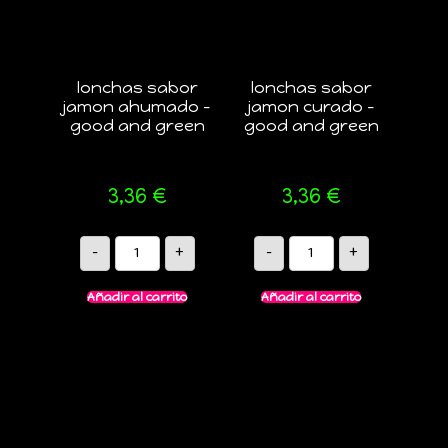
lonchas sabor
lonchas sabor
jamon ahumado –
jamon curado –
good and green
good and green
3,36
€
3,36
€
-
+
-
+
Añadir al carrito
Añadir al carrito