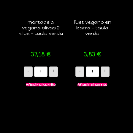
mortadela
fuet vegano en
vegana olivas 2
barra – taula
kilos – taula verda
verda
37,18
€
3,83
€
-
+
-
+
Añadir al carrito
Añadir al carrito