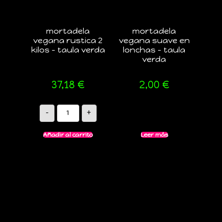
mortadela
mortadela
vegana rustica 2
vegana suave en
kilos – taula verda
lonchas – taula
verda
37,18
€
2,00
€
-
+
Añadir al carrito
Leer más