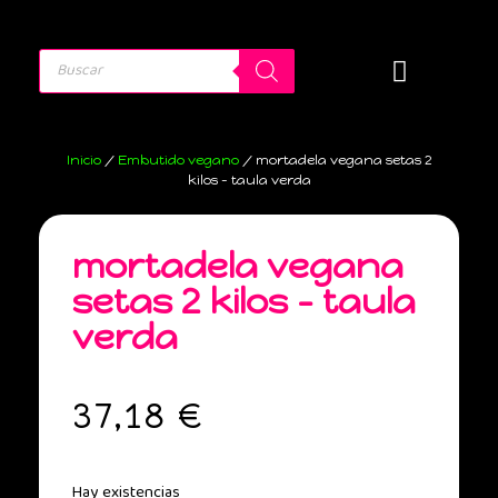
Inicio
/
Embutido vegano
/ mortadela vegana setas 2
kilos – taula verda
mortadela vegana
setas 2 kilos – taula
verda
37,18
€
Hay existencias