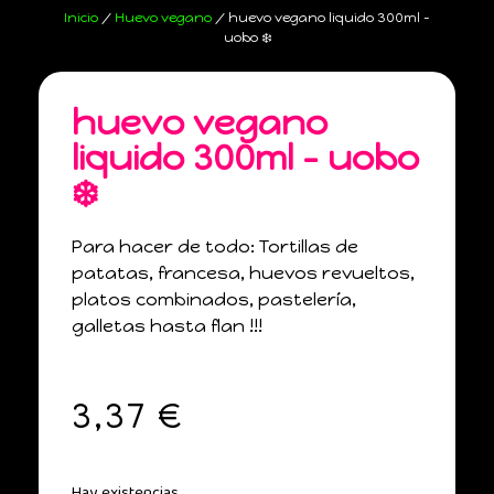
Inicio
/
Huevo vegano
/ huevo vegano liquido 300ml –
uobo ❄️
huevo vegano
liquido 300ml – uobo
❄️
Para hacer de todo: Tortillas de
patatas, francesa, huevos revueltos,
platos combinados, pastelería,
galletas hasta flan !!!
3,37
€
Hay existencias