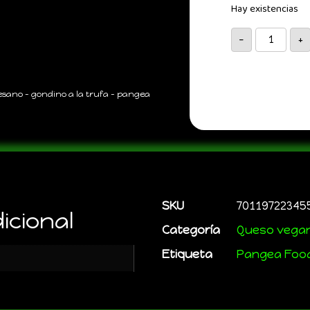
Hay existencias
-
+
esano – gondino a la trufa – pangea
SKU
70119722345
icional
Categoría
Queso vega
Etiqueta
Pangea Foo