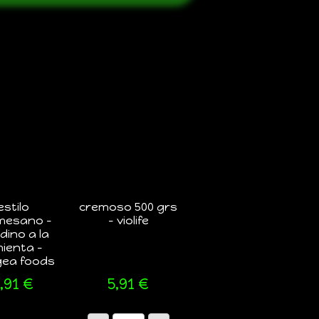
estilo
cremoso 500 grs
mesano –
– violife
dino a la
mienta –
ea foods
5,91
€
5,91
€