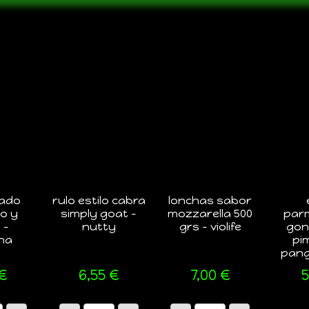
rado
rulo estilo cabra
lonchas sabor
jo y
simply goat –
mozzarella 500
par
 –
nutty
grs – violife
gon
na
pi
pang
€
6,55
€
7,00
€