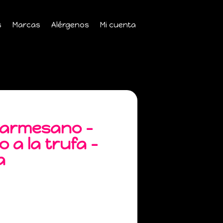
s
Marcas
Alérgenos
Mi cuenta
 parmesano –
 a la trufa –
a