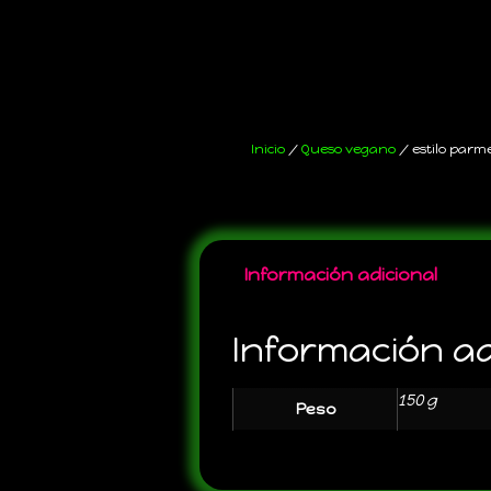
Inicio
/
Queso vegano
/ estilo parm
Información adicional
Información ad
150 g
Peso