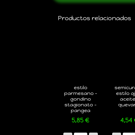
Productos relacionados
estilo
semicu
parmesano –
estilo a
gondino
aceite
stagionato –
queva
pangea
5,85
€
4,54