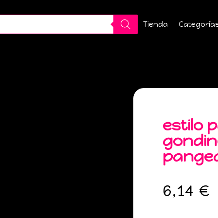
Tienda
Categoría
estilo
gondino
pange
6,14
€