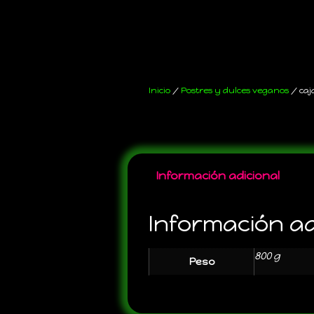
Inicio
/
Postres y dulces veganos
/ caj
Información adicional
Información ad
800 g
Peso