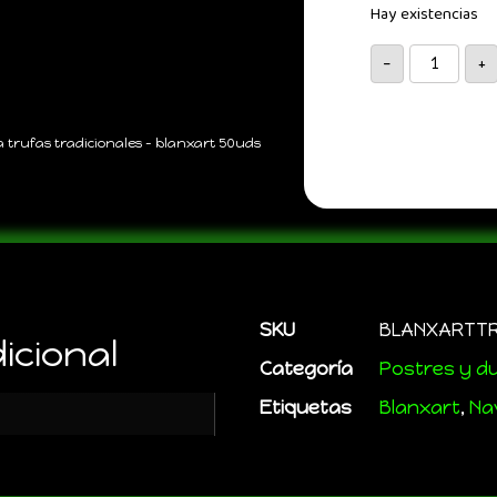
Hay existencias
-
+
a trufas tradicionales – blanxart 50uds
SKU
BLANXARTT
icional
Categoría
Postres y d
Etiquetas
Blanxart
,
Na