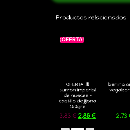
Productos relacionados
¡OFERTA!
OFERTA !!!!
berlina o
turron imperial
vegabon
de nueces –
castillo de jijona
150grs
3,83
€
2,86
€
2,73