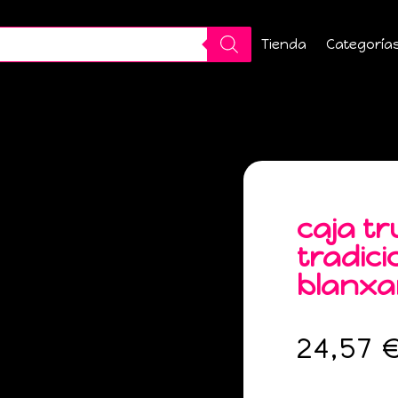
Tienda
Categoría
caja tr
tradici
blanxa
24,57