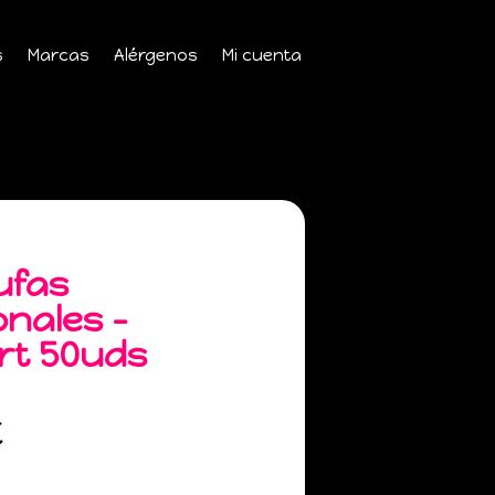
s
Marcas
Alérgenos
Mi cuenta
ufas
onales –
rt 50uds
€