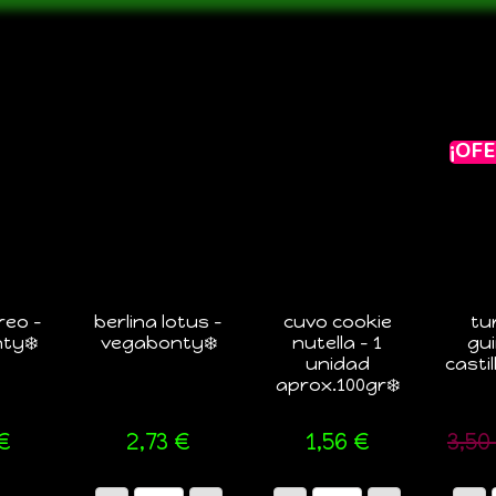
¡OFE
reo –
berlina lotus –
cuvo cookie
tu
ty❄️
vegabonty❄️
nutella – 1
gui
unidad
castil
aprox.100gr❄️
€
2,73
€
1,56
€
3,50