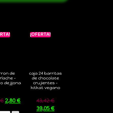
RTA!
¡OFERTA!
rron de
caja 24 barritas
rlache –
de chocolate
lo de jijona
crujientes –
kitkat vegano
€
2,80
€
43,42
€
39,05
€