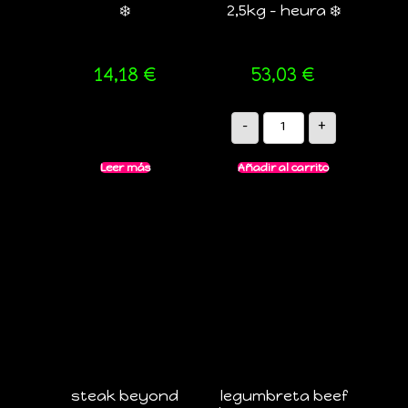
❄️
2,5kg – heura ❄️
14,18
€
53,03
€
-
+
Leer más
Añadir al carrito
steak beyond
legumbreta beef