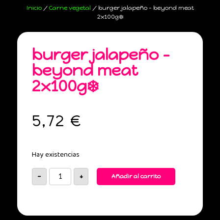
Inicio
/
Carne vegetal
/ burger jalapeño – beyond meat
2x100g❄️
burger jalapeño –
beyond meat
2x100g❄️
5,72
€
Hay existencias
-
+
Añadir al carrito