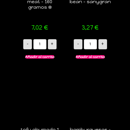
meat – 160
bean – sanygran
gramos ❄️
7,02
€
3,27
€
-
+
-
+
Añadir al carrito
Añadir al carrito
tofu ahumado 1
hamburguesas –