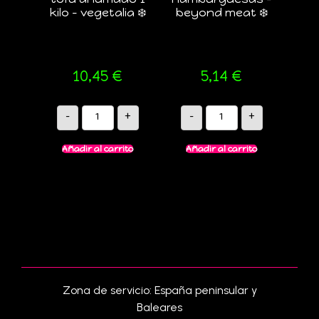
kilo – vegetalia ❄️
beyond meat ❄️
10,45
€
5,14
€
-
+
-
+
Añadir al carrito
Añadir al carrito
Zona de servicio: España peninsular y
Baleares