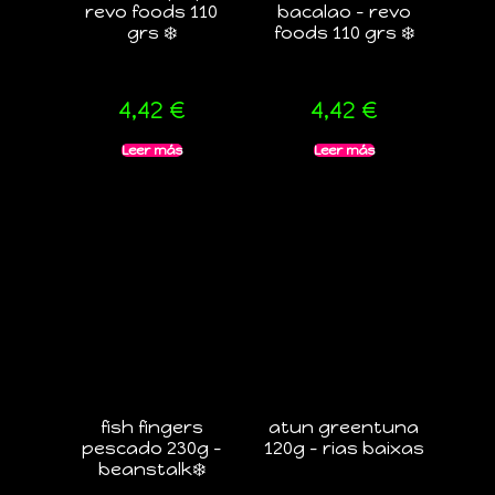
revo foods 110
bacalao – revo
grs ❄️
foods 110 grs ❄️
4,42
€
4,42
€
Leer más
Leer más
fish fingers
atun greentuna
pescado 230g –
120g – rias baixas
beanstalk❄️