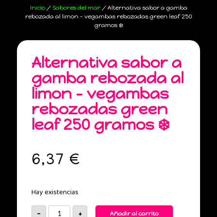
Inicio
/
Sabores del mar
/ Alternativa sabor a gamba
rebozada al limon – vegambas rebozadas green leaf 250
gramos ❄️
Alternativa sabor a
gamba rebozada al
limon – vegambas
rebozadas green
leaf 250 gramos ❄️
6,37
€
Hay existencias
-
+
Añadir al carrito