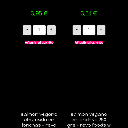
3,95
€
3,51
€
-
+
-
+
Añadir al carrito
Añadir al carrito
salmon vegano
salmon vegano
ahumado en
en lonchas 250
lonchas – revo
grs – revo foods ❄️